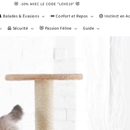
 AVEC LE CODE "LOVE10" 😻
🐈 Balades & Évasions
💤 Confort et Repos
🏐 Instinct en A
🦺 Sécurité
😻 Passion Féline
Guide