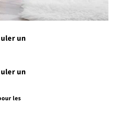
muler un
muler un
pour les