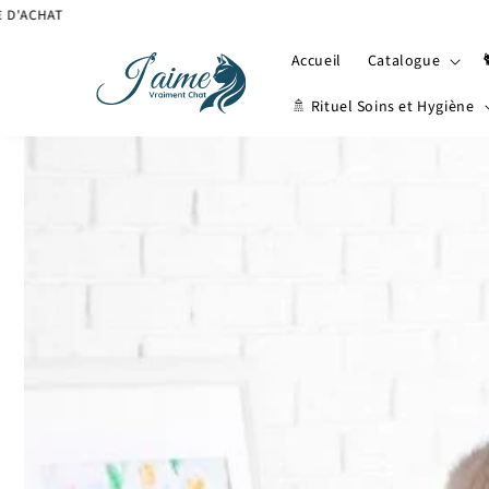
et
😻 -10%
passer
au
Accueil
Catalogue
contenu
🚿 Rituel Soins et Hygiène