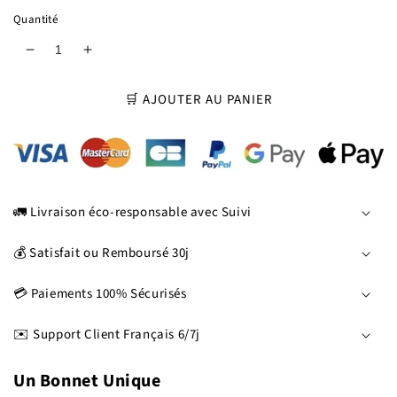
Quantité
Réduire
Augmenter
la
la
quantité
quantité
🛒 AJOUTER AU PANIER
de
de
Bonnet
Bonnet
Chat
Chat
Petites
Petites
Oreilles
Oreilles
🚛 Livraison éco-responsable avec Suivi
💰 Satisfait ou Remboursé 30j
💳 Paiements 100% Sécurisés
✉️ Support Client Français 6/7j
Un Bonnet Unique