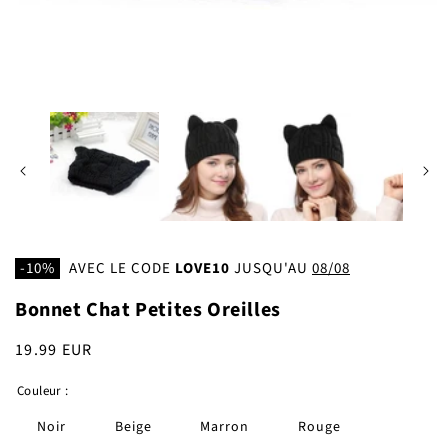
Ouvrir
le
média
1
dans
une
fenêtre
modale
-10%
AVEC LE CODE
LOVE10
JUSQU'AU
08/08
Bonnet Chat Petites Oreilles
Prix
19.99 EUR
habituel
Couleur :
Noir
Beige
Marron
Rouge