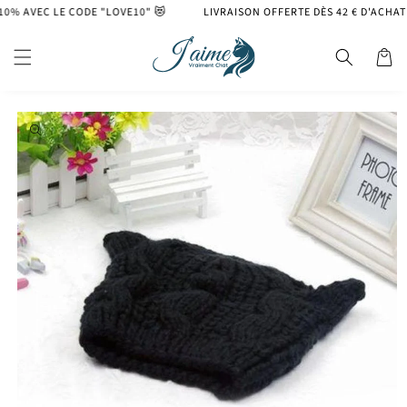
et
% AVEC LE CODE "LOVE10" 😻
LIVRAISON OFFERTE DÈS 42 € D'ACHAT
passer
au
contenu
Panier
Passer aux
informations
produits