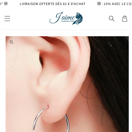
et
😻
LIVRAISON OFFERTE DÈS 42 € D'ACHAT
😻 -10% AVEC LE CODE
passer
au
contenu
Panier
Passer aux
informations
produits