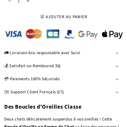
Réduire
Augmenter
la
la
quantité
quantité
🛒 AJOUTER AU PANIER
de
de
Boucles
Boucles
d&#39;Oreilles
d&#39;Oreilles
Chat
Chat
Céleste
Céleste
et
et
🚛 Livraison éco-responsable avec Suivi
Féline
Féline
(Argent)
(Argent)
💰 Satisfait ou Remboursé 30j
💳 Paiements 100% Sécurisés
✉️ Support Client Français 6/7j
Des Boucles d'Oreilles Classe
Deux chats délicatement suspendus à vos oreilles ! Cette
Boucle d'Oreille en Forme de Chat
va faire des envieuses !