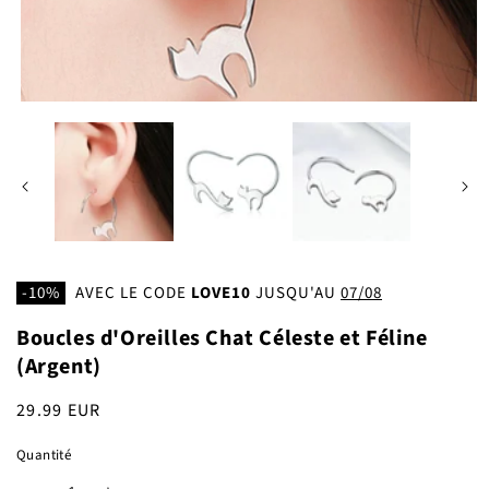
Ouvrir
O
le
l
média
m
1
2
dans
d
une
u
fenêtre
f
modale
m
-10%
AVEC LE CODE
LOVE10
JUSQU'AU
07/08
Boucles d'Oreilles Chat Céleste et Féline
(Argent)
Prix
29.99 EUR
habituel
Quantité