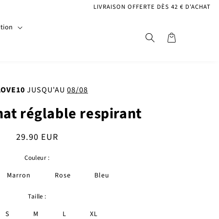
LIVRAISON OFFERTE DÈS 42 € D'ACHAT
ction
Panier
LOVE10
JUSQU'AU
08/08
hat réglable respirant
Prix
29.90 EUR
habituel
Couleur :
Marron
Rose
Bleu
Taille :
S
M
L
XL