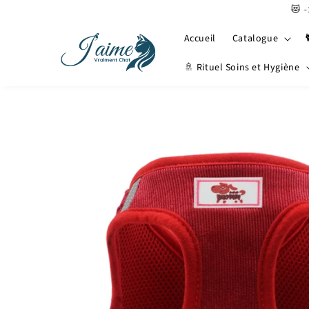
et
😻 -10% 
passer
au
Accueil
Catalogue
contenu
🚿 Rituel Soins et Hygiène
Passer aux
informations
produits