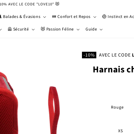
AVEC LE CODE "LOVE10" 😻
🐈 Balades & Évasions
💤 Confort et Repos
🏐 Instinct en A
🦺 Sécurité
😻 Passion Féline
Guide
-10%
AVEC LE CODE
Harnais c
Rouge
XS