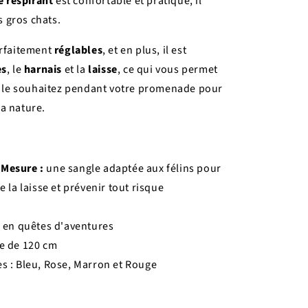
e respirant
est confortable et pratique, il
s gros chats.
rfaitement
réglables
, et en plus, il est
es
, le
harnais
et la
laisse
, ce qui vous permet
s le souhaitez pendant votre promenade pour
la nature.
-Mesure :
une sangle adaptée aux félins pour
e la laisse et prévenir tout risque
s en quêtes d'aventures
se de 120 cm
es : Bleu, Rose, Marron et Rouge