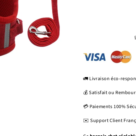
🚛 Livraison éco-respon
💰 Satisfait ou Rembour
💳 Paiements 100% Séc
✉️ Support Client Franç