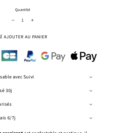
Quantité
Réduire
Augmenter
la
la
quantité
quantité
🛒 AJOUTER AU PANIER
de
de
Harnais
Harnais
chat
chat
réglable
réglable
respirant
respirant
sable avec Suivi
sé 30j
urisés
ais 6/7j